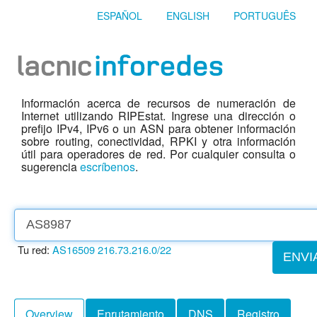
ESPAÑOL
ENGLISH
PORTUGUÊS
Información acerca de recursos de numeración de
Internet utilizando RIPEstat. Ingrese una dirección o
prefijo IPv4, IPv6 o un ASN para obtener información
sobre routing, conectividad, RPKI y otra información
útil para operadores de red. Por cualquier consulta o
sugerencia
escríbenos
.
Tu red:
AS16509
216.73.216.0/22
ENVI
Overview
Enrutamiento
DNS
Registro