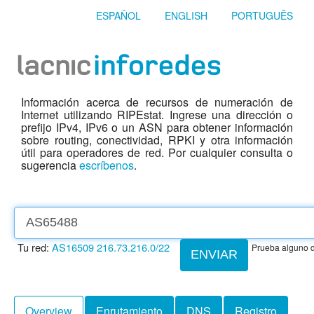
ESPAÑOL
ENGLISH
PORTUGUÊS
Información acerca de recursos de numeración de
Internet utilizando RIPEstat. Ingrese una dirección o
prefijo IPv4, IPv6 o un ASN para obtener información
sobre routing, conectividad, RPKI y otra información
útil para operadores de red. Por cualquier consulta o
sugerencia
escríbenos
.
Tu red:
AS16509
216.73.216.0/22
Prueba alguno d
ENVIAR
Overview
Enrutamiento
DNS
Registro