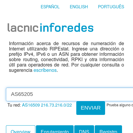
ESPAÑOL
ENGLISH
PORTUGUÊS
Información acerca de recursos de numeración de
Internet utilizando RIPEstat. Ingrese una dirección o
prefijo IPv4, IPv6 o un ASN para obtener información
sobre routing, conectividad, RPKI y otra información
útil para operadores de red. Por cualquier consulta o
sugerencia
escríbenos
.
Tu red:
AS16509
216.73.216.0/22
Prueba alguno d
ENVIAR
Overview
Enrutamiento
DNS
Registro