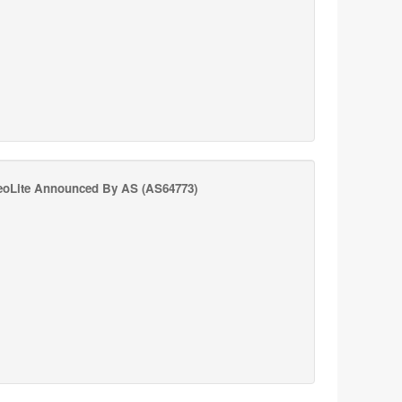
oLite Announced By AS
(AS64773)