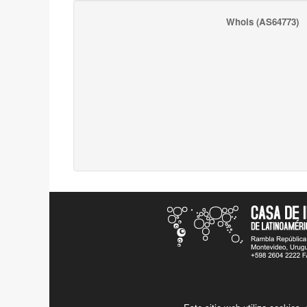
Whois
(AS64773)