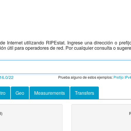
e Internet utilizando RIPEstat. Ingrese una dirección o prefi
ción útil para operadores de red. Por cualquier consulta o suger
16.0/22
Prueba alguno de estos ejemplos:
Prefijo IPv
tro
Geo
Measurements
Transfers
3)
R