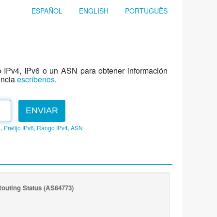
ESPAÑOL
ENGLISH
PORTUGUÊS
jo IPv4, IPv6 o un ASN para obtener información
encia
escríbenos
.
ENVIAR
4
,
Prefijo IPv6
,
Rango IPv4
,
ASN
outing Status
(AS64773)