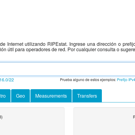
e Internet utilizando RIPEstat. Ingrese una dirección o prefi
ción útil para operadores de red. Por cualquier consulta o suger
16.0/22
Prueba alguno de estos ejemplos:
Prefijo IPv
tro
Geo
Measurements
Transfers
3)
R