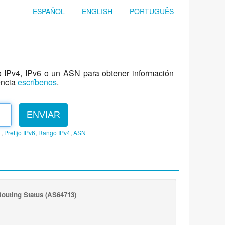
ESPAÑOL
ENGLISH
PORTUGUÊS
jo IPv4, IPv6 o un ASN para obtener información
encia
escríbenos
.
ENVIAR
4
,
Prefijo IPv6
,
Rango IPv4
,
ASN
outing Status
(AS64713)