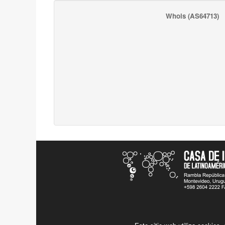
Whois
(AS64713)