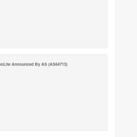
oLite Announced By AS
(AS64713)