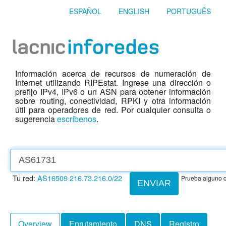
ESPAÑOL
ENGLISH
PORTUGUÊS
Información acerca de recursos de numeración de
Internet utilizando RIPEstat. Ingrese una dirección o
prefijo IPv4, IPv6 o un ASN para obtener información
sobre routing, conectividad, RPKI y otra información
útil para operadores de red. Por cualquier consulta o
sugerencia
escríbenos
.
Tu red:
AS16509
216.73.216.0/22
Prueba alguno d
ENVIAR
Overview
Enrutamiento
DNS
Registro