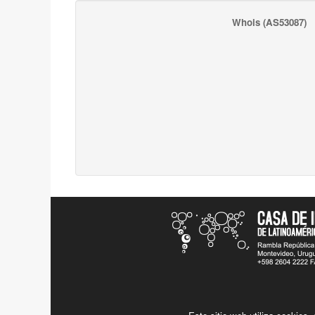
Whois
(AS53087)