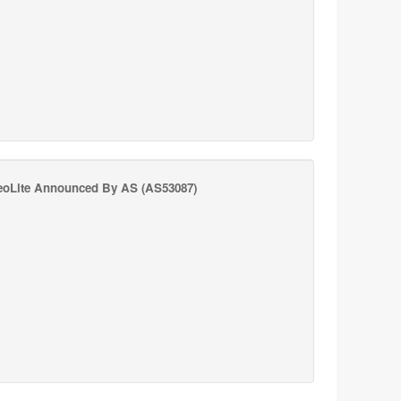
oLite Announced By AS
(AS53087)