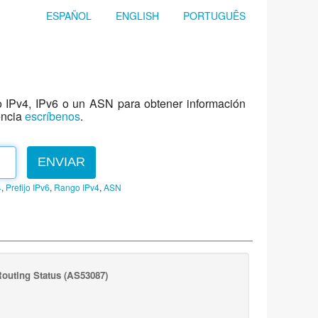
ESPAÑOL
ENGLISH
PORTUGUÊS
jo IPv4, IPv6 o un ASN para obtener información
encia
escríbenos
.
ENVIAR
4
,
Prefijo IPv6
,
Rango IPv4
,
ASN
outing Status
(AS53087)