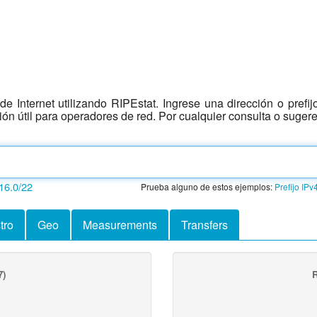
e Internet utilizando RIPEstat. Ingrese una dirección o prefi
ción útil para operadores de red. Por cualquier consulta o suger
16.0/22
Prueba alguno de estos ejemplos:
Prefijo IPv
tro
Geo
Measurements
Transfers
7)
R