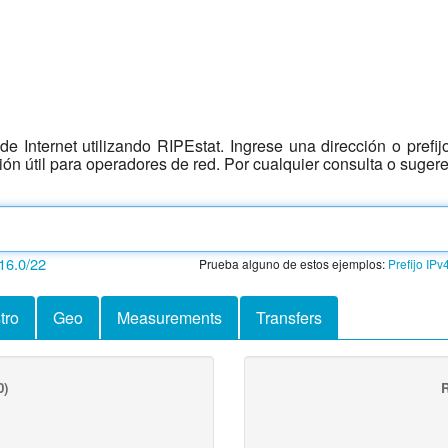
e Internet utilizando RIPEstat. Ingrese una dirección o prefi
ción útil para operadores de red. Por cualquier consulta o suger
16.0/22
Prueba alguno de estos ejemplos:
Prefijo IPv
tro
Geo
Measurements
Transfers
0)
R