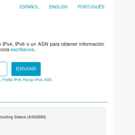
ESPAÑOL
ENGLISH
PORTUGUÊS
jo IPv4, IPv6 o un ASN para obtener información
encia
escríbenos
.
ENVIAR
4
,
Prefijo IPv6
,
Rango IPv4
,
ASN
outing Status
(AS52660)