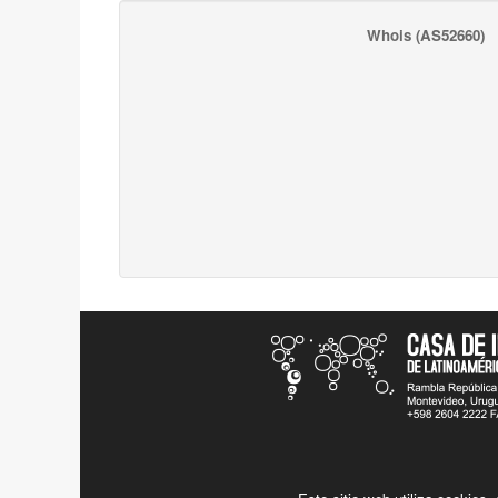
Whois
(AS52660)