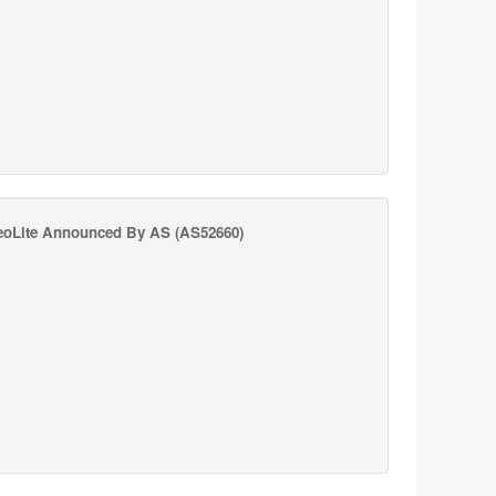
oLite Announced By AS
(AS52660)