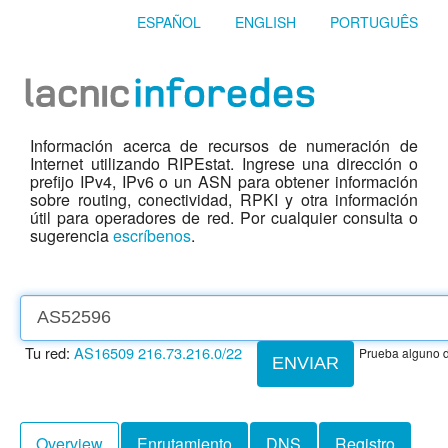
ESPAÑOL
ENGLISH
PORTUGUÊS
Información acerca de recursos de numeración de
Internet utilizando RIPEstat. Ingrese una dirección o
prefijo IPv4, IPv6 o un ASN para obtener información
sobre routing, conectividad, RPKI y otra información
útil para operadores de red. Por cualquier consulta o
sugerencia
escríbenos
.
Tu red:
AS16509
216.73.216.0/22
Prueba alguno d
ENVIAR
Overview
Enrutamiento
DNS
Registro