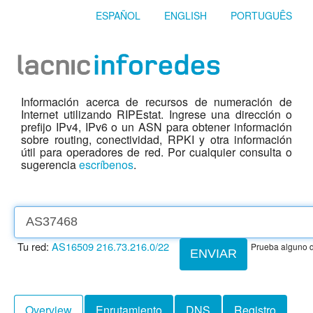
ESPAÑOL
ENGLISH
PORTUGUÊS
Información acerca de recursos de numeración de
Internet utilizando RIPEstat. Ingrese una dirección o
prefijo IPv4, IPv6 o un ASN para obtener información
sobre routing, conectividad, RPKI y otra información
útil para operadores de red. Por cualquier consulta o
sugerencia
escríbenos
.
Tu red:
AS16509
216.73.216.0/22
Prueba alguno d
ENVIAR
Overview
Enrutamiento
DNS
Registro