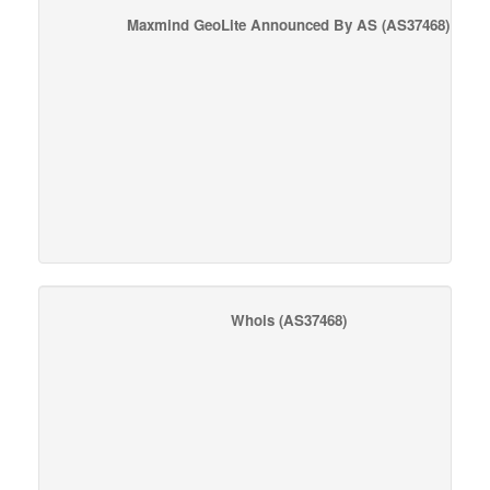
Maxmind GeoLite Announced By AS
(AS37468)
Whois
(AS37468)