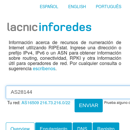
ESPAÑOL
ENGLISH
PORTUGUÊS
Información acerca de recursos de numeración de
Internet utilizando RIPEstat. Ingrese una dirección o
prefijo IPv4, IPv6 o un ASN para obtener información
sobre routing, conectividad, RPKI y otra información
útil para operadores de red. Por cualquier consulta o
sugerencia
escríbenos
.
Tu red:
AS16509
216.73.216.0/22
Prueba alguno d
ENVIAR
Overview
Enrutamiento
DNS
Registro