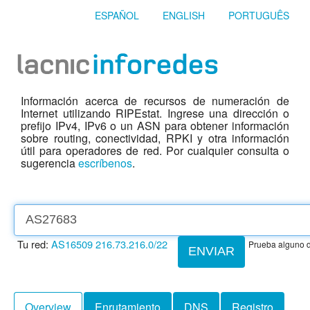
ESPAÑOL
ENGLISH
PORTUGUÊS
Información acerca de recursos de numeración de
Internet utilizando RIPEstat. Ingrese una dirección o
prefijo IPv4, IPv6 o un ASN para obtener información
sobre routing, conectividad, RPKI y otra información
útil para operadores de red. Por cualquier consulta o
sugerencia
escríbenos
.
Tu red:
AS16509
216.73.216.0/22
Prueba alguno d
ENVIAR
Overview
Enrutamiento
DNS
Registro