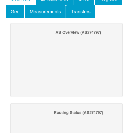
Geo
Measurements
Transfers
AS Overview
(AS274797)
Routing Status
(AS274797)