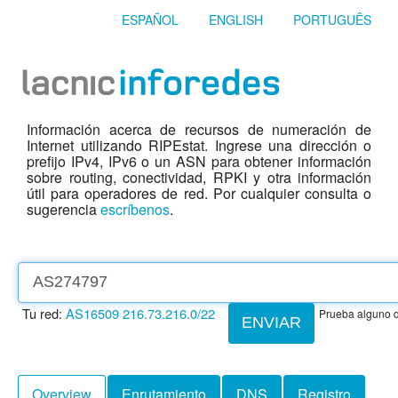
ESPAÑOL
ENGLISH
PORTUGUÊS
Información acerca de recursos de numeración de
Internet utilizando RIPEstat. Ingrese una dirección o
prefijo IPv4, IPv6 o un ASN para obtener información
sobre routing, conectividad, RPKI y otra información
útil para operadores de red. Por cualquier consulta o
sugerencia
escríbenos
.
Tu red:
AS16509
216.73.216.0/22
Prueba alguno d
ENVIAR
Overview
Enrutamiento
DNS
Registro