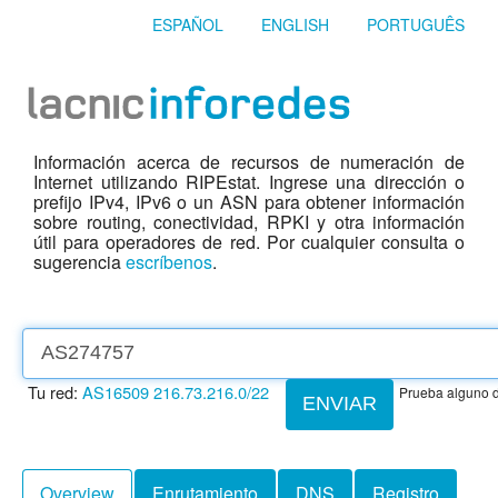
ESPAÑOL
ENGLISH
PORTUGUÊS
Información acerca de recursos de numeración de
Internet utilizando RIPEstat. Ingrese una dirección o
prefijo IPv4, IPv6 o un ASN para obtener información
sobre routing, conectividad, RPKI y otra información
útil para operadores de red. Por cualquier consulta o
sugerencia
escríbenos
.
Tu red:
AS16509
216.73.216.0/22
Prueba alguno d
ENVIAR
Overview
Enrutamiento
DNS
Registro