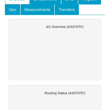
Geo
Measurements
Transfers
AS Overview
(AS274757)
Routing Status
(AS274757)