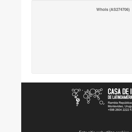
Whois
(AS274706)