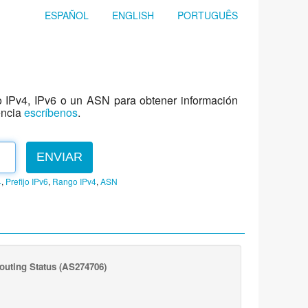
ESPAÑOL
ENGLISH
PORTUGUÊS
jo IPv4, IPv6 o un ASN para obtener información
encia
escríbenos
.
ENVIAR
4
,
Prefijo IPv6
,
Rango IPv4
,
ASN
outing Status
(AS274706)