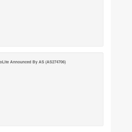
oLite Announced By AS
(AS274706)