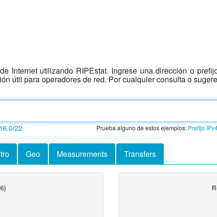
e Internet utilizando RIPEstat. Ingrese una dirección o prefi
ción útil para operadores de red. Por cualquier consulta o suger
16.0/22
Prueba alguno de estos ejemplos:
Prefijo IPv
tro
Geo
Measurements
Transfers
6)
R