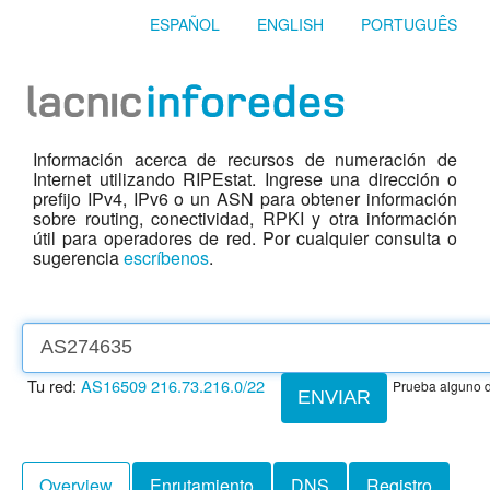
ESPAÑOL
ENGLISH
PORTUGUÊS
Información acerca de recursos de numeración de
Internet utilizando RIPEstat. Ingrese una dirección o
prefijo IPv4, IPv6 o un ASN para obtener información
sobre routing, conectividad, RPKI y otra información
útil para operadores de red. Por cualquier consulta o
sugerencia
escríbenos
.
Tu red:
AS16509
216.73.216.0/22
Prueba alguno d
ENVIAR
Overview
Enrutamiento
DNS
Registro