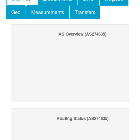
Geo
Measurements
Transfers
AS Overview
(AS274635)
Routing Status
(AS274635)