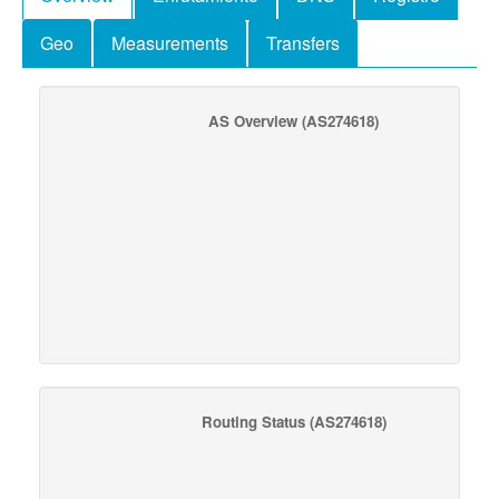
Geo
Measurements
Transfers
AS Overview
(AS274618)
Routing Status
(AS274618)