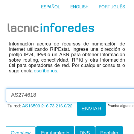
ESPAÑOL
ENGLISH
PORTUGUÊS
Información acerca de recursos de numeración de
Internet utilizando RIPEstat. Ingrese una dirección o
prefijo IPv4, IPv6 o un ASN para obtener información
sobre routing, conectividad, RPKI y otra información
útil para operadores de red. Por cualquier consulta o
sugerencia
escríbenos
.
Tu red:
AS16509
216.73.216.0/22
Prueba alguno d
ENVIAR
Overview
Enrutamiento
DNS
Registro