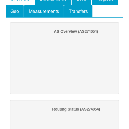
Geo
Measurements
Transfers
AS Overview
(AS274054)
Routing Status
(AS274054)