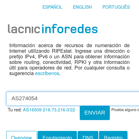
ESPAÑOL
ENGLISH
PORTUGUÊS
Información acerca de recursos de numeración de
Internet utilizando RIPEstat. Ingrese una dirección o
prefijo IPv4, IPv6 o un ASN para obtener información
sobre routing, conectividad, RPKI y otra información
útil para operadores de red. Por cualquier consulta o
sugerencia
escríbenos
.
Tu red:
AS16509
216.73.216.0/22
Prueba alguno d
ENVIAR
Overview
Enrutamiento
DNS
Registro