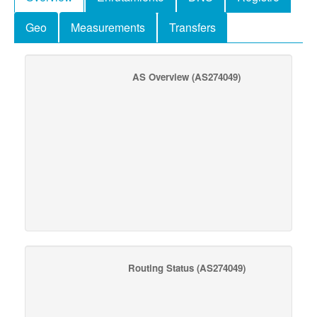
Geo
Measurements
Transfers
AS Overview
(AS274049)
Routing Status
(AS274049)