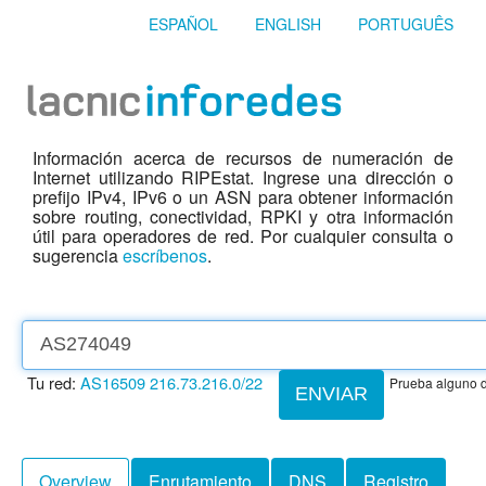
ESPAÑOL
ENGLISH
PORTUGUÊS
Información acerca de recursos de numeración de
Internet utilizando RIPEstat. Ingrese una dirección o
prefijo IPv4, IPv6 o un ASN para obtener información
sobre routing, conectividad, RPKI y otra información
útil para operadores de red. Por cualquier consulta o
sugerencia
escríbenos
.
Tu red:
AS16509
216.73.216.0/22
Prueba alguno d
ENVIAR
Overview
Enrutamiento
DNS
Registro