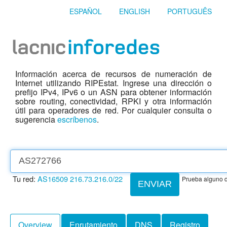
ESPAÑOL
ENGLISH
PORTUGUÊS
Información acerca de recursos de numeración de
Internet utilizando RIPEstat. Ingrese una dirección o
prefijo IPv4, IPv6 o un ASN para obtener información
sobre routing, conectividad, RPKI y otra información
útil para operadores de red. Por cualquier consulta o
sugerencia
escríbenos
.
Tu red:
AS16509
216.73.216.0/22
Prueba alguno d
ENVIAR
Overview
Enrutamiento
DNS
Registro