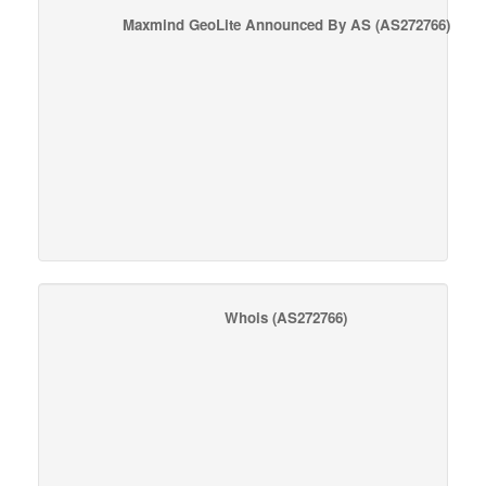
Maxmind GeoLite Announced By AS
(AS272766)
Whois
(AS272766)