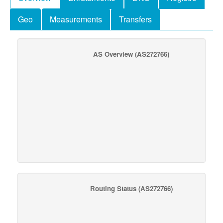
Geo
Measurements
Transfers
AS Overview
(AS272766)
Routing Status
(AS272766)