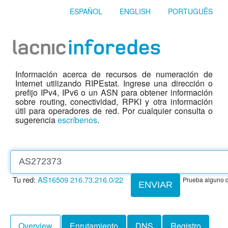
ESPAÑOL
ENGLISH
PORTUGUÊS
Información acerca de recursos de numeración de
Internet utilizando RIPEstat. Ingrese una dirección o
prefijo IPv4, IPv6 o un ASN para obtener información
sobre routing, conectividad, RPKI y otra información
útil para operadores de red. Por cualquier consulta o
sugerencia
escríbenos
.
Tu red:
AS16509
216.73.216.0/22
Prueba alguno d
ENVIAR
Overview
Enrutamiento
DNS
Registro