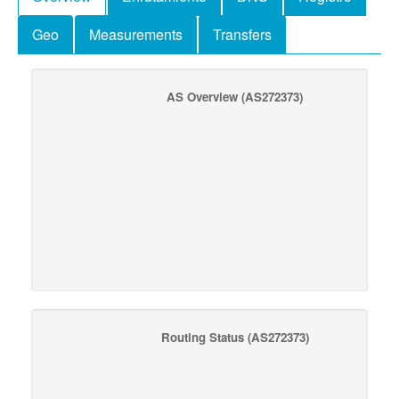
Geo
Measurements
Transfers
AS Overview
(AS272373)
Routing Status
(AS272373)