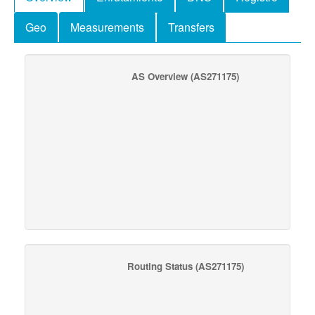
Geo
Measurements
Transfers
AS Overview
(AS271175)
Routing Status
(AS271175)