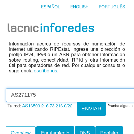
ESPAÑOL
ENGLISH
PORTUGUÊS
Información acerca de recursos de numeración de
Internet utilizando RIPEstat. Ingrese una dirección o
prefijo IPv4, IPv6 o un ASN para obtener información
sobre routing, conectividad, RPKI y otra información
útil para operadores de red. Por cualquier consulta o
sugerencia
escríbenos
.
Tu red:
AS16509
216.73.216.0/22
Prueba alguno d
ENVIAR
Overview
Enrutamiento
DNS
Registro