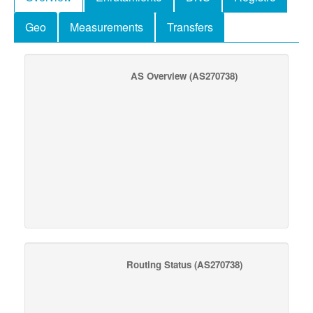
Geo
Measurements
Transfers
AS Overview
(AS270738)
Routing Status
(AS270738)