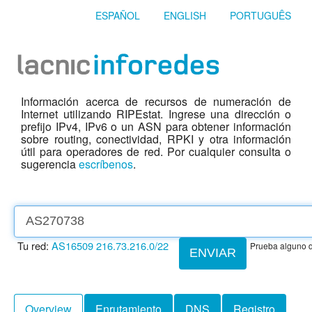
ESPAÑOL
ENGLISH
PORTUGUÊS
Información acerca de recursos de numeración de
Internet utilizando RIPEstat. Ingrese una dirección o
prefijo IPv4, IPv6 o un ASN para obtener información
sobre routing, conectividad, RPKI y otra información
útil para operadores de red. Por cualquier consulta o
sugerencia
escríbenos
.
Tu red:
AS16509
216.73.216.0/22
Prueba alguno d
ENVIAR
Overview
Enrutamiento
DNS
Registro