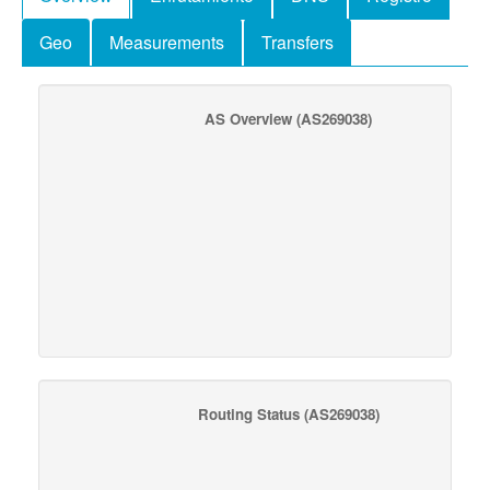
Geo
Measurements
Transfers
AS Overview
(AS269038)
Routing Status
(AS269038)