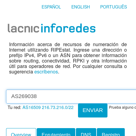
ESPAÑOL
ENGLISH
PORTUGUÊS
Información acerca de recursos de numeración de
Internet utilizando RIPEstat. Ingrese una dirección o
prefijo IPv4, IPv6 o un ASN para obtener información
sobre routing, conectividad, RPKI y otra información
útil para operadores de red. Por cualquier consulta o
sugerencia
escríbenos
.
Tu red:
AS16509
216.73.216.0/22
Prueba alguno d
ENVIAR
Overview
Enrutamiento
DNS
Registro