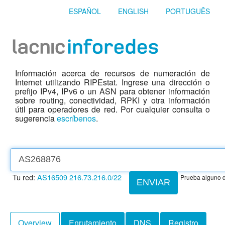
ESPAÑOL
ENGLISH
PORTUGUÊS
Información acerca de recursos de numeración de
Internet utilizando RIPEstat. Ingrese una dirección o
prefijo IPv4, IPv6 o un ASN para obtener información
sobre routing, conectividad, RPKI y otra información
útil para operadores de red. Por cualquier consulta o
sugerencia
escríbenos
.
Tu red:
AS16509
216.73.216.0/22
Prueba alguno d
ENVIAR
Overview
Enrutamiento
DNS
Registro