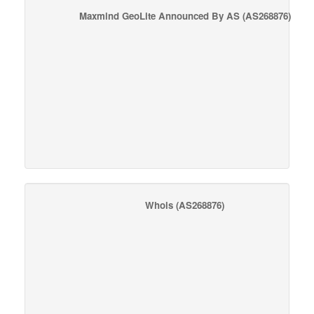
Maxmind GeoLite Announced By AS
(AS268876)
Whois
(AS268876)