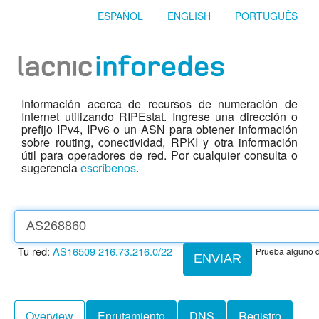
ESPAÑOL
ENGLISH
PORTUGUÊS
Información acerca de recursos de numeración de
Internet utilizando RIPEstat. Ingrese una dirección o
prefijo IPv4, IPv6 o un ASN para obtener información
sobre routing, conectividad, RPKI y otra información
útil para operadores de red. Por cualquier consulta o
sugerencia
escríbenos
.
Tu red:
AS16509
216.73.216.0/22
Prueba alguno d
ENVIAR
Overview
Enrutamiento
DNS
Registro