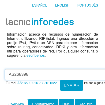
ESPAÑOL
ENGLISH
PORTUGUÊS
Información acerca de recursos de numeración de
Internet utilizando RIPEstat. Ingrese una dirección o
prefijo IPv4, IPv6 o un ASN para obtener información
sobre routing, conectividad, RPKI y otra información
útil para operadores de red. Por cualquier consulta o
sugerencia
escríbenos
.
Tu red:
AS16509
216.73.216.0/22
Prueba alguno d
ENVIAR
Overview
Enrutamiento
DNS
Registro