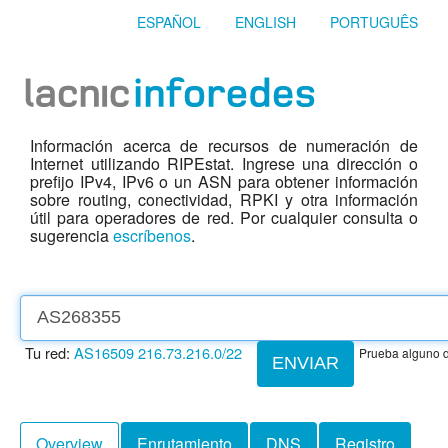
ESPAÑOL
ENGLISH
PORTUGUÊS
Información acerca de recursos de numeración de
Internet utilizando RIPEstat. Ingrese una dirección o
prefijo IPv4, IPv6 o un ASN para obtener información
sobre routing, conectividad, RPKI y otra información
útil para operadores de red. Por cualquier consulta o
sugerencia
escríbenos
.
Tu red:
AS16509
216.73.216.0/22
Prueba alguno d
ENVIAR
Overview
Enrutamiento
DNS
Registro