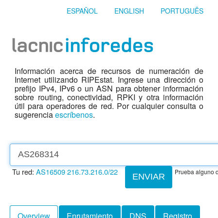
ESPAÑOL
ENGLISH
PORTUGUÊS
Información acerca de recursos de numeración de
Internet utilizando RIPEstat. Ingrese una dirección o
prefijo IPv4, IPv6 o un ASN para obtener información
sobre routing, conectividad, RPKI y otra información
útil para operadores de red. Por cualquier consulta o
sugerencia
escríbenos
.
Tu red:
AS16509
216.73.216.0/22
Prueba alguno d
ENVIAR
Overview
Enrutamiento
DNS
Registro