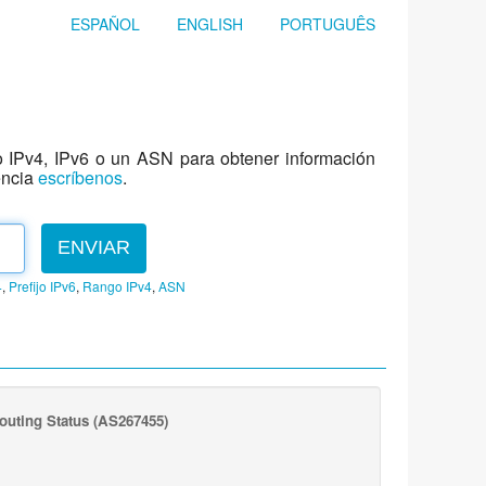
ESPAÑOL
ENGLISH
PORTUGUÊS
jo IPv4, IPv6 o un ASN para obtener información
encia
escríbenos
.
ENVIAR
4
,
Prefijo IPv6
,
Rango IPv4
,
ASN
outing Status
(AS267455)