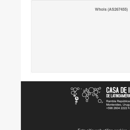
Whois
(AS267455)