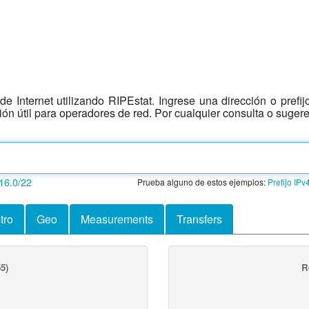
e Internet utilizando RIPEstat. Ingrese una dirección o prefi
ción útil para operadores de red. Por cualquier consulta o suger
16.0/22
Prueba alguno de estos ejemplos:
Prefijo IPv
tro
Geo
Measurements
Transfers
5)
R