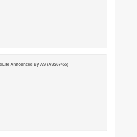
oLite Announced By AS
(AS267455)