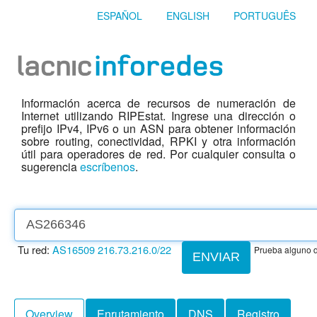
ESPAÑOL
ENGLISH
PORTUGUÊS
Información acerca de recursos de numeración de
Internet utilizando RIPEstat. Ingrese una dirección o
prefijo IPv4, IPv6 o un ASN para obtener información
sobre routing, conectividad, RPKI y otra información
útil para operadores de red. Por cualquier consulta o
sugerencia
escríbenos
.
Tu red:
AS16509
216.73.216.0/22
Prueba alguno d
ENVIAR
Overview
Enrutamiento
DNS
Registro