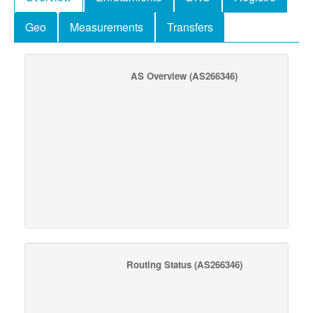
Geo
Measurements
Transfers
AS Overview
(AS266346)
Routing Status
(AS266346)