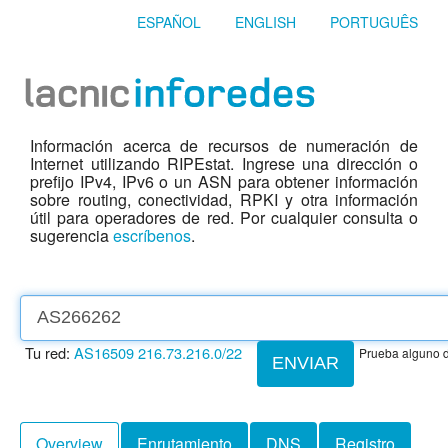
ESPAÑOL
ENGLISH
PORTUGUÊS
Información acerca de recursos de numeración de
Internet utilizando RIPEstat. Ingrese una dirección o
prefijo IPv4, IPv6 o un ASN para obtener información
sobre routing, conectividad, RPKI y otra información
útil para operadores de red. Por cualquier consulta o
sugerencia
escríbenos
.
Tu red:
AS16509
216.73.216.0/22
Prueba alguno d
ENVIAR
Overview
Enrutamiento
DNS
Registro