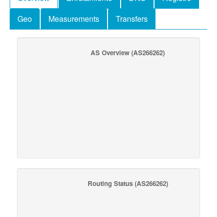
Geo
Measurements
Transfers
AS Overview
(AS266262)
Routing Status
(AS266262)