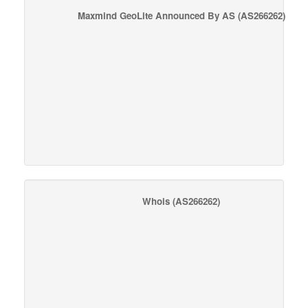
Maxmind GeoLite Announced By AS
(AS266262)
Whois
(AS266262)