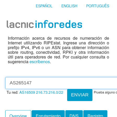
ESPAÑOL
ENGLISH
PORTUGUÊS
Información acerca de recursos de numeración de
Internet utilizando RIPEstat. Ingrese una dirección o
prefijo IPv4, IPv6 o un ASN para obtener información
sobre routing, conectividad, RPKI y otra información
útil para operadores de red. Por cualquier consulta o
sugerencia
escríbenos
.
Tu red:
AS16509
216.73.216.0/22
Prueba alguno d
ENVIAR
Overview
Enrutamiento
DNS
Registro