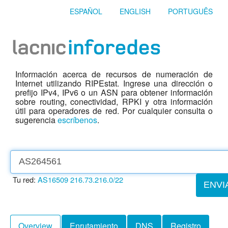
ESPAÑOL
ENGLISH
PORTUGUÊS
Información acerca de recursos de numeración de
Internet utilizando RIPEstat. Ingrese una dirección o
prefijo IPv4, IPv6 o un ASN para obtener información
sobre routing, conectividad, RPKI y otra información
útil para operadores de red. Por cualquier consulta o
sugerencia
escríbenos
.
Tu red:
AS16509
216.73.216.0/22
ENVI
Overview
Enrutamiento
DNS
Registro