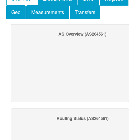
Geo
Measurements
Transfers
AS Overview
(AS264561)
Routing Status
(AS264561)