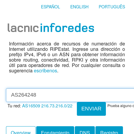
ESPAÑOL
ENGLISH
PORTUGUÊS
Información acerca de recursos de numeración de
Internet utilizando RIPEstat. Ingrese una dirección o
prefijo IPv4, IPv6 o un ASN para obtener información
sobre routing, conectividad, RPKI y otra información
útil para operadores de red. Por cualquier consulta o
sugerencia
escríbenos
.
Tu red:
AS16509
216.73.216.0/22
Prueba alguno d
ENVIAR
Overview
Enrutamiento
DNS
Registro