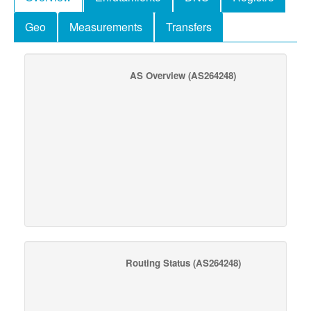
Geo
Measurements
Transfers
AS Overview
(AS264248)
Routing Status
(AS264248)