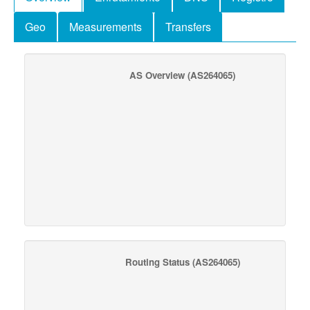
Geo
Measurements
Transfers
AS Overview
(AS264065)
Routing Status
(AS264065)