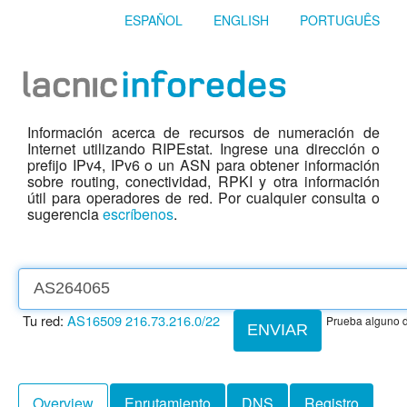
ESPAÑOL
ENGLISH
PORTUGUÊS
Información acerca de recursos de numeración de
Internet utilizando RIPEstat. Ingrese una dirección o
prefijo IPv4, IPv6 o un ASN para obtener información
sobre routing, conectividad, RPKI y otra información
útil para operadores de red. Por cualquier consulta o
sugerencia
escríbenos
.
Tu red:
AS16509
216.73.216.0/22
Prueba alguno d
ENVIAR
Overview
Enrutamiento
DNS
Registro