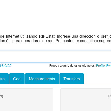
e Internet utilizando RIPEstat. Ingrese una dirección o prefi
ción útil para operadores de red. Por cualquier consulta o suger
16.0/22
Prueba alguno de estos ejemplos:
Prefijo IPv
tro
Geo
Measurements
Transfers
3)
R