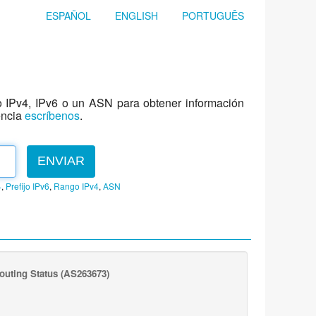
ESPAÑOL
ENGLISH
PORTUGUÊS
jo IPv4, IPv6 o un ASN para obtener información
encia
escríbenos
.
ENVIAR
4
,
Prefijo IPv6
,
Rango IPv4
,
ASN
outing Status
(AS263673)