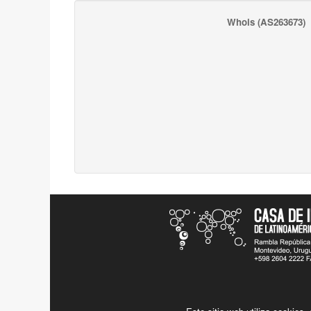
Whois
(AS263673)