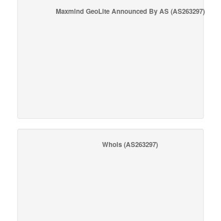
Maxmind GeoLite Announced By AS
(AS263297)
Whois
(AS263297)