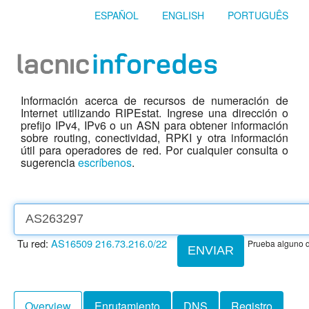
ESPAÑOL
ENGLISH
PORTUGUÊS
Información acerca de recursos de numeración de
Internet utilizando RIPEstat. Ingrese una dirección o
prefijo IPv4, IPv6 o un ASN para obtener información
sobre routing, conectividad, RPKI y otra información
útil para operadores de red. Por cualquier consulta o
sugerencia
escríbenos
.
Tu red:
AS16509
216.73.216.0/22
Prueba alguno d
ENVIAR
Overview
Enrutamiento
DNS
Registro