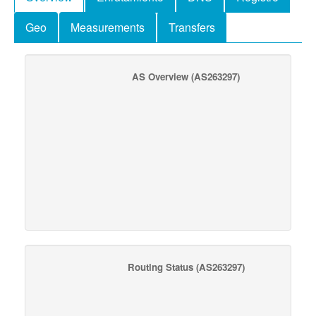
Geo
Measurements
Transfers
AS Overview
(AS263297)
Routing Status
(AS263297)