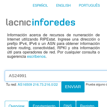
ESPAÑOL
ENGLISH
PORTUGUÊS
Información acerca de recursos de numeración de
Internet utilizando RIPEstat. Ingrese una dirección o
prefijo IPv4, IPv6 o un ASN para obtener información
sobre routing, conectividad, RPKI y otra información
útil para operadores de red. Por cualquier consulta o
sugerencia
escríbenos
.
Tu red:
AS16509
216.73.216.0/22
Prueba alguno d
ENVIAR
Overview
Enrutamiento
DNS
Registro