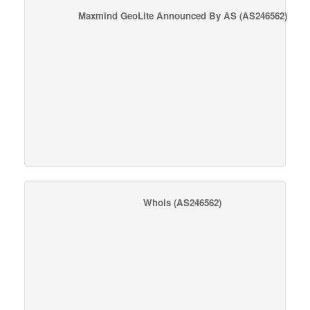
Maxmind GeoLite Announced By AS
(AS246562)
Whois
(AS246562)