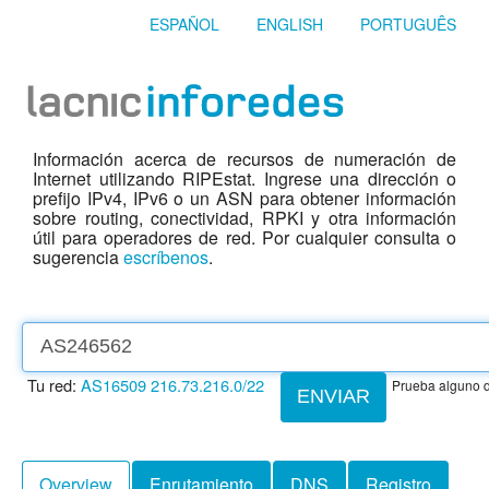
ESPAÑOL
ENGLISH
PORTUGUÊS
Información acerca de recursos de numeración de
Internet utilizando RIPEstat. Ingrese una dirección o
prefijo IPv4, IPv6 o un ASN para obtener información
sobre routing, conectividad, RPKI y otra información
útil para operadores de red. Por cualquier consulta o
sugerencia
escríbenos
.
Tu red:
AS16509
216.73.216.0/22
Prueba alguno d
ENVIAR
Overview
Enrutamiento
DNS
Registro