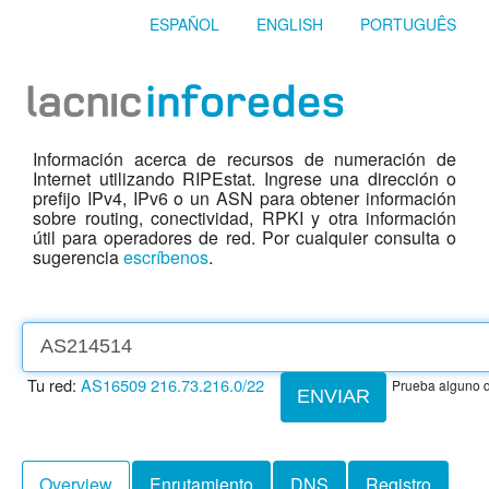
ESPAÑOL
ENGLISH
PORTUGUÊS
Información acerca de recursos de numeración de
Internet utilizando RIPEstat. Ingrese una dirección o
prefijo IPv4, IPv6 o un ASN para obtener información
sobre routing, conectividad, RPKI y otra información
útil para operadores de red. Por cualquier consulta o
sugerencia
escríbenos
.
Tu red:
AS16509
216.73.216.0/22
Prueba alguno d
ENVIAR
Overview
Enrutamiento
DNS
Registro