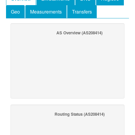
Geo
Measurements
Transfers
AS Overview
(AS208414)
Routing Status
(AS208414)