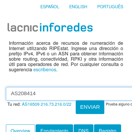
ESPAÑOL
ENGLISH
PORTUGUÊS
Información acerca de recursos de numeración de
Internet utilizando RIPEstat. Ingrese una dirección o
prefijo IPv4, IPv6 o un ASN para obtener información
sobre routing, conectividad, RPKI y otra información
útil para operadores de red. Por cualquier consulta o
sugerencia
escríbenos
.
Tu red:
AS16509
216.73.216.0/22
Prueba alguno d
ENVIAR
Overview
Enrutamiento
DNS
Registro