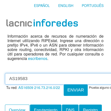
ESPAÑOL
ENGLISH
PORTUGUÊS
Información acerca de recursos de numeración de
Internet utilizando RIPEstat. Ingrese una dirección o
prefijo IPv4, IPv6 o un ASN para obtener información
sobre routing, conectividad, RPKI y otra información
útil para operadores de red. Por cualquier consulta o
sugerencia
escríbenos
.
Tu red:
AS16509
216.73.216.0/22
Prueba alguno d
ENVIAR
Overview
Enrutamiento
DNS
Registro