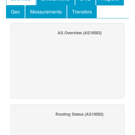
Geo
Measurements
Transfers
AS Overview
(AS19583)
Routing Status
(AS19583)