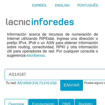
ESPAÑOL
ENGLISH
PORTUGUÊS
Información acerca de recursos de numeración de
Internet utilizando RIPEstat. Ingrese una dirección o
prefijo IPv4, IPv6 o un ASN para obtener información
sobre routing, conectividad, RPKI y otra información
útil para operadores de red. Por cualquier consulta o
sugerencia
escríbenos
.
Tu red:
AS16509
216.73.216.0/22
Prueba alguno d
ENVIAR
Overview
Enrutamiento
DNS
Registro