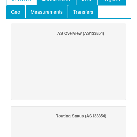
Geo
Measurements
Transfers
AS Overview
(AS133854)
Routing Status
(AS133854)