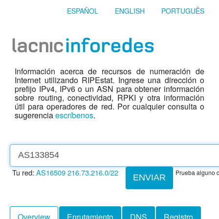
ESPAÑOL
ENGLISH
PORTUGUÊS
Información acerca de recursos de numeración de
Internet utilizando RIPEstat. Ingrese una dirección o
prefijo IPv4, IPv6 o un ASN para obtener información
sobre routing, conectividad, RPKI y otra información
útil para operadores de red. Por cualquier consulta o
sugerencia
escríbenos
.
Tu red:
AS16509
216.73.216.0/22
Prueba alguno d
ENVIAR
Overview
Enrutamiento
DNS
Registro