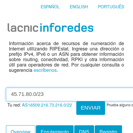
ESPAÑOL
ENGLISH
PORTUGUÊS
Información acerca de recursos de numeración de
Internet utilizando RIPEstat. Ingrese una dirección o
prefijo IPv4, IPv6 o un ASN para obtener información
sobre routing, conectividad, RPKI y otra información
útil para operadores de red. Por cualquier consulta o
sugerencia
escríbenos
.
Tu red:
AS16509
216.73.216.0/22
Prueba alguno d
ENVIAR
Overview
Enrutamiento
DNS
Registro