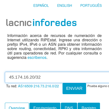
ESPAÑOL
ENGLISH
PORTUGUÊS
Información acerca de recursos de numeración de
Internet utilizando RIPEstat. Ingrese una dirección o
prefijo IPv4, IPv6 o un ASN para obtener información
sobre routing, conectividad, RPKI y otra información
útil para operadores de red. Por cualquier consulta o
sugerencia
escríbenos
.
Tu red:
AS16509
216.73.216.0/22
Prueba alguno d
ENVIAR
Overview
Enrutamiento
DNS
Registro