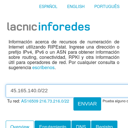
ESPAÑOL
ENGLISH
PORTUGUÊS
Información acerca de recursos de numeración de
Internet utilizando RIPEstat. Ingrese una dirección o
prefijo IPv4, IPv6 o un ASN para obtener información
sobre routing, conectividad, RPKI y otra información
útil para operadores de red. Por cualquier consulta o
sugerencia
escríbenos
.
Tu red:
AS16509
216.73.216.0/22
Prueba alguno d
ENVIAR
Overview
Enrutamiento
DNS
Registro