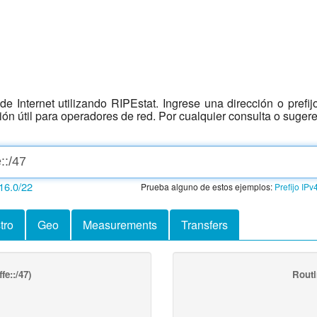
e Internet utilizando RIPEstat. Ingrese una dirección o prefi
ción útil para operadores de red. Por cualquier consulta o suger
16.0/22
Prueba alguno de estos ejemplos:
Prefijo IPv
tro
Geo
Measurements
Transfers
fe::/47)
Routi