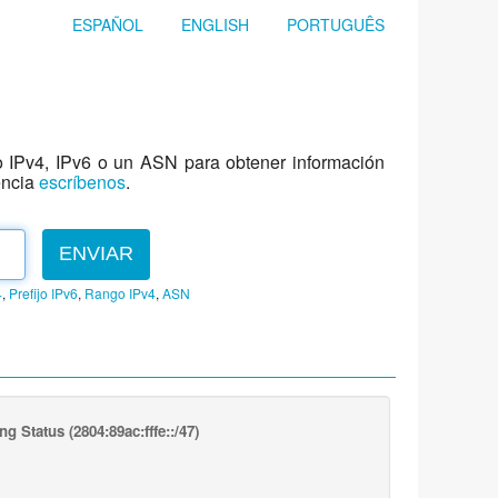
ESPAÑOL
ENGLISH
PORTUGUÊS
jo IPv4, IPv6 o un ASN para obtener información
encia
escríbenos
.
ENVIAR
4
,
Prefijo IPv6
,
Rango IPv4
,
ASN
ng Status
(2804:89ac:fffe::/47)