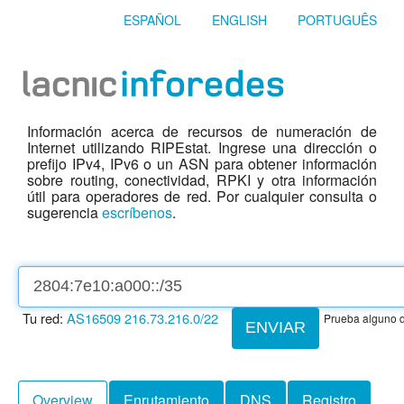
ESPAÑOL
ENGLISH
PORTUGUÊS
Información acerca de recursos de numeración de
Internet utilizando RIPEstat. Ingrese una dirección o
prefijo IPv4, IPv6 o un ASN para obtener información
sobre routing, conectividad, RPKI y otra información
útil para operadores de red. Por cualquier consulta o
sugerencia
escríbenos
.
Tu red:
AS16509
216.73.216.0/22
Prueba alguno d
ENVIAR
Overview
Enrutamiento
DNS
Registro